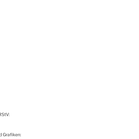
RStV:
d Grafiken: