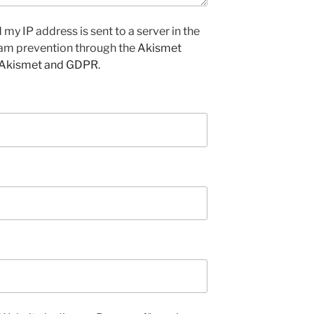
my IP address is sent to a server in the
pam prevention through the
Akismet
 Akismet and GDPR
.