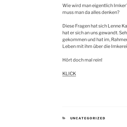
Wie wird man eigentlich Imker?
muss man da alles denken?
Diese Fragen hat sich Lenne Ka
hat er sich an uns gewandt. Seh
gekommen und hat im, Rahmen
Leben mit ihm über die Imkerei
Hört doch mal rein!
KLICK
KATEGORIEN
UNCATEGORIZED