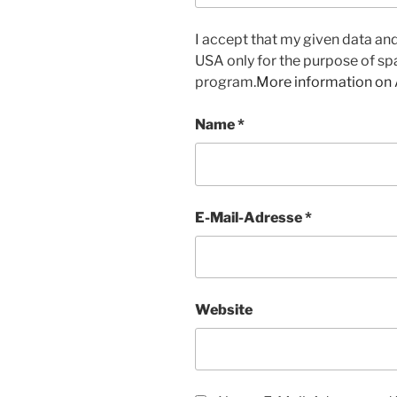
I accept that my given data and 
USA only for the purpose of s
program.
More information on
Name
*
E-Mail-Adresse
*
Website