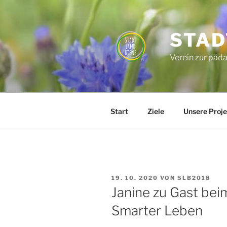
Zum
Inhalt
springen
STAD
Verein zur päd
Start
Ziele
Unsere Proje
VERÖFFENTLICHT
19. 10. 2020
VON
SLB2018
AM
Janine zu Gast be
Smarter Leben