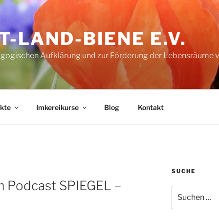
T-LAND-BIENE E.V.
agogischen Aufklärung und zur Förderung der Lebensräume v
kte
Imkereikurse
Blog
Kontakt
SUCHE
im Podcast SPIEGEL –
Suche
nach: