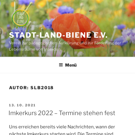
Zum
Inhalt
springen
STADT-LAND-BIENE E.V.
Verein zur pädagogischen Aufklärung und zur Förderung der
Lebensräume von Insekten.
Menü
AUTOR:
SLB2018
VERÖFFENTLICHT
13. 10. 2021
AM
Imkerkurs 2022 – Termine stehen fest
Uns erreichen bereits viele Nachrichten, wann der
nächste Imkerkurs starten wird. Die Termine sind